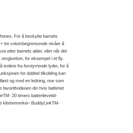
Phones. For å beskytte barnets
+ tre volumbegrensende nivåer å
se etter barnets alder, eller når det
omgivelser, for eksempel i et fly.
solere fra forstyrrende lyder, for å
unksjonen for dobbel tilkobling kan
dløst og med en ledning, noe som
 favorittvideoen din hvis batteriet
eTM- 20 timers batterilevetid-
ve klistremerker- BuddyLinkTM-