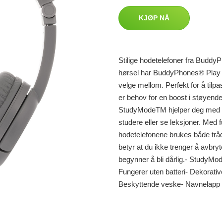
KJØP NÅ
Stilige hodetelefoner fra Buddy
hørsel har BuddyPhones® Play 
velge mellom. Perfekt for å tilpas
er behov for en boost i støyende 
StudyModeTM hjelper deg med å i
studere eller se leksjoner. Med f
hodetelefonene brukes både trå
betyr at du ikke trenger å avbryte
begynner å bli dårlig.- StudyMod
Fungerer uten batteri- Dekorati
Beskyttende veske- Navnelapp