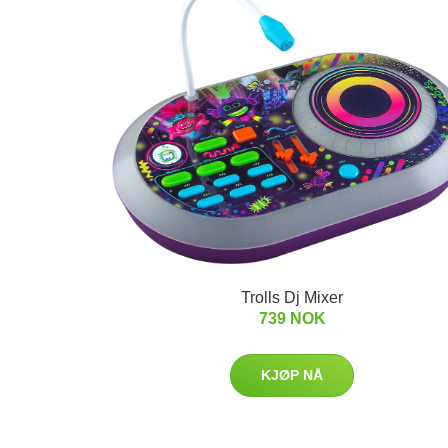
Trolls Dj Mixer
739 NOK
KJØP NÅ