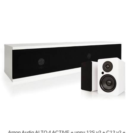
Argon Audio ALTO 4 ACTIVE + unnu 12S v2 + C12 v2 +