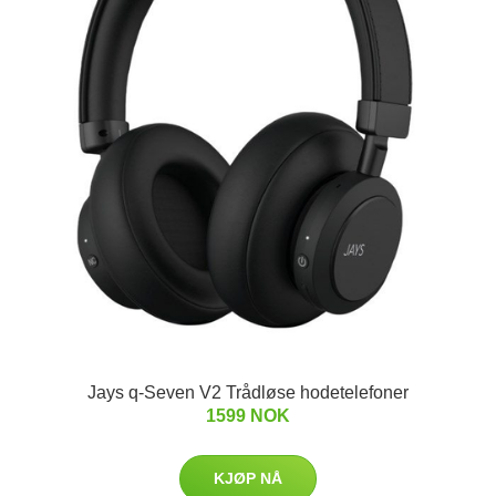
Jays q-Seven V2 Trådløse hodetelefoner
1599 NOK
KJØP NÅ