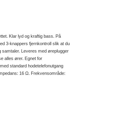
ttet. Klar lyd og kraftig bass. På
ed 3-knappers fjernkontroll slik at du
g samtaler. Leveres med øreplugger
se alles ører. Egnet for
r med standard hodetelefonutgang
 Impedans: 16 Ω. Frekvensområde: