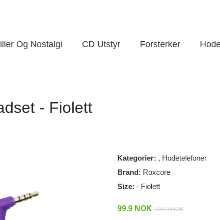
ller Og Nostalgi
CD Utstyr
Forsterker
Hode
dset - Fiolett
Kategorier:
,
Hodetelefoner
Brand:
Roxcore
Size:
- Fiolett
99.9 NOK
199.9 NOK