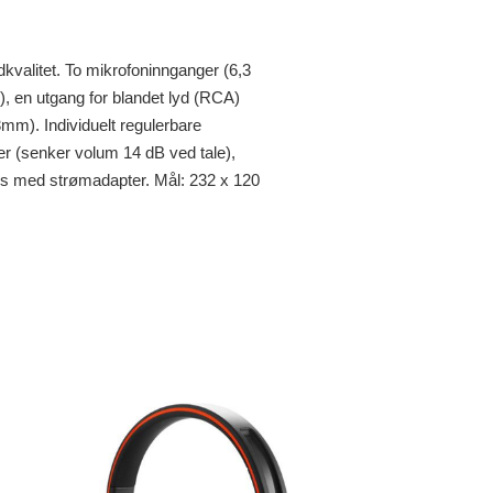
valitet. To mikrofoninnganger (6,3
), en utgang for blandet lyd (RCA)
3mm). Individuelt regulerbare
er (senker volum 14 dB ved tale),
s med strømadapter. Mål: 232 x 120