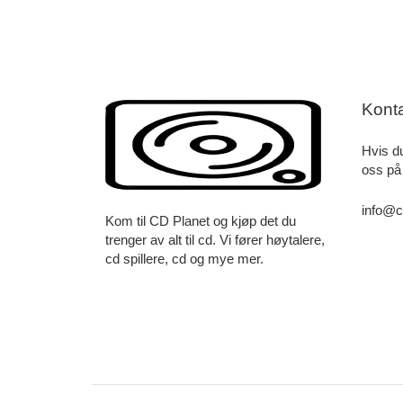
Kont
Hvis d
oss på
info@c
Kom til CD Planet og kjøp det du
trenger av alt til cd. Vi fører høytalere,
cd spillere, cd og mye mer.