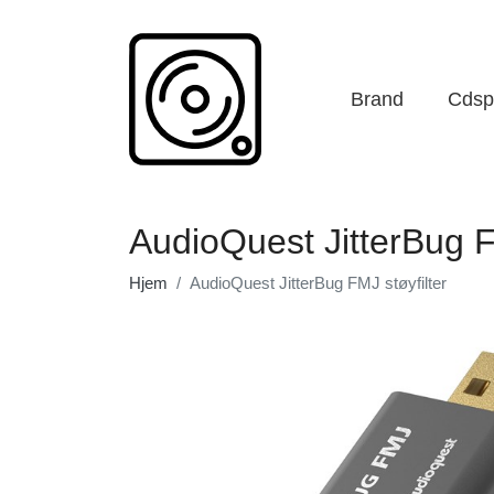
Brand
Cdspi
AudioQuest JitterBug F
Hjem
AudioQuest JitterBug FMJ støyfilter