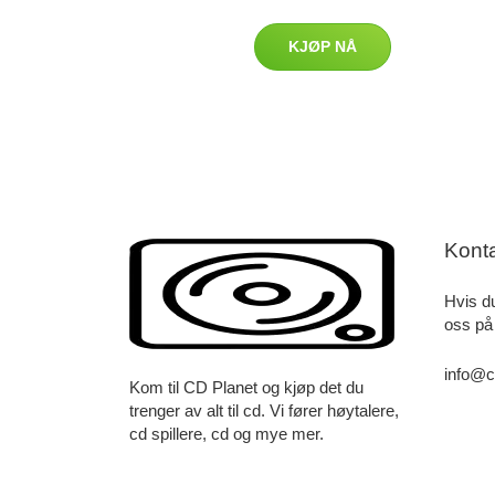
KJØP NÅ
Kont
Hvis d
oss på
info@c
Kom til CD Planet og kjøp det du
trenger av alt til cd. Vi fører høytalere,
cd spillere, cd og mye mer.