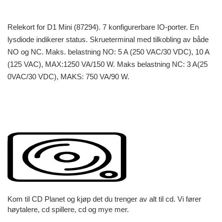
Relekort for D1 Mini (87294). 7 konfigurerbare IO-porter. En
lysdiode indikerer status. Skrueterminal med tilkobling av både
NO og NC. Maks. belastning NO: 5 A (250 VAC/30 VDC), 10 A
(125 VAC), MAX:1250 VA/150 W. Maks belastning NC: 3 A(25
0VAC/30 VDC), MAKS: 750 VA/90 W.
Kom til CD Planet og kjøp det du trenger av alt til cd. Vi fører
høytalere, cd spillere, cd og mye mer.